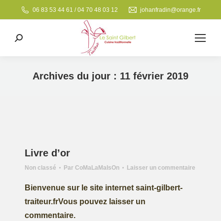
06 83 53 44 61 / 04 70 48 03 12
johanfradin@orange.fr
Search:
Archives du jour :
11 février 2019
Vous êtes ici :
Livre d’or
Non classé
Par
CoMaLaMaIsOn
Laisser un commentaire
Bienvenue sur le site internet saint-gilbert-
traiteur.frVous pouvez laisser un
commentaire.