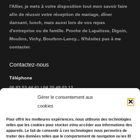
l'Allier, je mets à votre disposition tout mon savoir faire
afin de réussir votre réception de mariage, dîner
dansant, lunch, mais aussi lors de vos repas
d'entreprise ou de famille. Proche de Lapalisse, Digoin,
Moulins, Vichy, Bourbon-Lancy... N'hésitez pas à me
contacter.
Contactez-nous
Téléphone
06 83 53 44 61 / 04 70 48 03 12
Gérer le consentement aux
Address:
cookies
37, Grand Rue - 03290 Dompierre-sur-Besbre
Pour offrir les meilleures expériences, nous utilisons des technologies
EMail
telles que les cookies pour stocker et/ou accéder aux informations des
appareils. Le fait de consentir à ces technologies nous permettra de
johanfradin@orange.fr
traiter des données telles que le comportement de navigation ou les ID