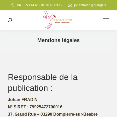
06 83 53 44 61 / 04 70 48 03 12
johanfradin@orange.fr
Search:
Mentions légales
Vous êtes ici :
Responsable de la
publication :
Johan FRADIN
N° SIRET : 79925472700016
37, Grand Rue – 03290 Dompierre-sur-Besbre