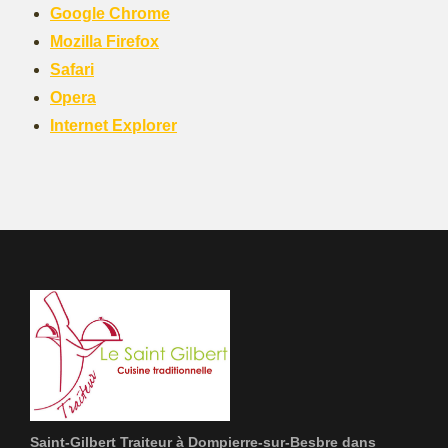
Google Chrome
Mozilla Firefox
Safari
Opera
Internet Explorer
Saint-Gilbert Traiteur à Dompierre-sur-Besbre dans