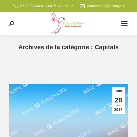
06 83 53 44 61 / 04 70 48 03 12
johanfradin@orange.fr
Search:
Archives de la catégorie :
Capitals
Vous êtes ici :
Juin
28
2016