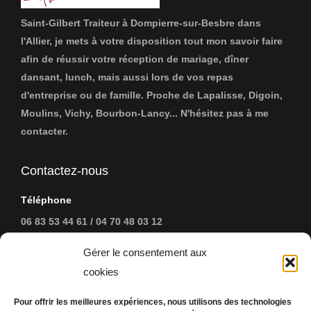
Saint-Gilbert Traiteur à Dompierre-sur-Besbre dans
l'Allier, je mets à votre disposition tout mon savoir faire
afin de réussir votre réception de mariage, dîner
dansant, lunch, mais aussi lors de vos repas
d'entreprise ou de famille. Proche de Lapalisse, Digoin,
Moulins, Vichy, Bourbon-Lancy... N'hésitez pas à me
contacter.
Contactez-nous
Téléphone
06 83 53 44 61 / 04 70 48 03 12
Address:
Gérer le consentement aux
37, Grand Rue - 03290 Dompierre-sur-Besbre
cookies
EMail
Pour offrir les meilleures expériences, nous utilisons des technologies