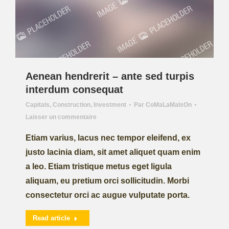
Aenean hendrerit – ante sed turpis
interdum consequat
Capitals
,
Construction
,
Investment
Par
CoMaLaMaIsOn
Laisser un commentaire
Etiam varius, lacus nec tempor eleifend, ex
justo lacinia diam, sit amet aliquet quam enim
a leo. Etiam tristique metus eget ligula
aliquam, eu pretium orci sollicitudin. Morbi
consectetur orci ac augue vulputate porta.
Read article