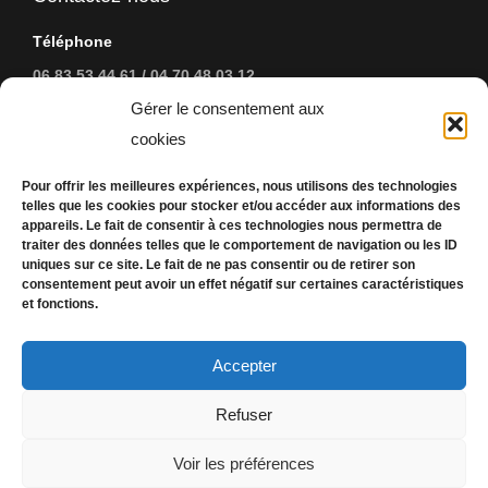
Téléphone
06 83 53 44 61 / 04 70 48 03 12
Gérer le consentement aux
Address:
cookies
37, Grand Rue - 03290 Dompierre-sur-Besbre
Pour offrir les meilleures expériences, nous utilisons des technologies
EMail
telles que les cookies pour stocker et/ou accéder aux informations des
appareils. Le fait de consentir à ces technologies nous permettra de
johanfradin@orange.fr
traiter des données telles que le comportement de navigation ou les ID
uniques sur ce site. Le fait de ne pas consentir ou de retirer son
Trouvez nous sur :
consentement peut avoir un effet négatif sur certaines caractéristiques
Facebook
et fonctions.
page
Liens
opens
Accepter
in
Mentions légales / Politique de confidentialité
new
Refuser
Septembre 2020
window
Voir les préférences