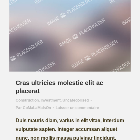
Cras ultricies molestie elit ac
placerat
Construction
,
Investment
,
Uncategorised
Par
CoMaLaMaIsOn
Laisser un commentaire
Duis mauris diam, varius in elit vitae, interdum
vulputate sapien. Integer accumsan aliquet
nunc, non mollis massa pulvinar tincidunt.