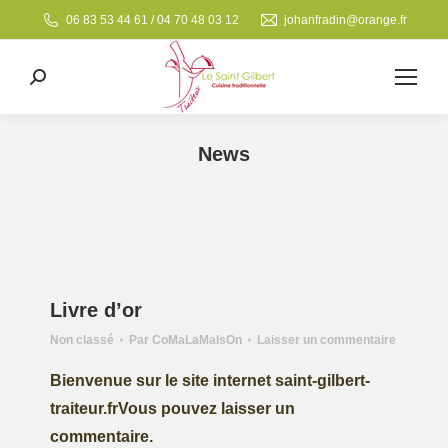
06 83 53 44 61 / 04 70 48 03 12
johanfradin@orange.fr
Search:
News
Vous êtes ici :
Livre d’or
Non classé
Par
CoMaLaMaIsOn
Laisser un commentaire
Bienvenue sur le site internet saint-gilbert-
traiteur.frVous pouvez laisser un
commentaire.